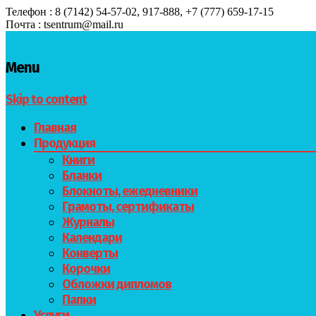
Телефон : 8 (7142) 54-57-02, 917-888, +7 (777) 659-17-15
Почта : tsentrum@mail.ru
Menu
Skip to content
Главная
Продукция
Книги
Бланки
Блокноты, ежедневники
Грамоты, сертификаты
Журналы
Календари
Конверты
Корочки
Обложки дипломов
Папки
Услуги