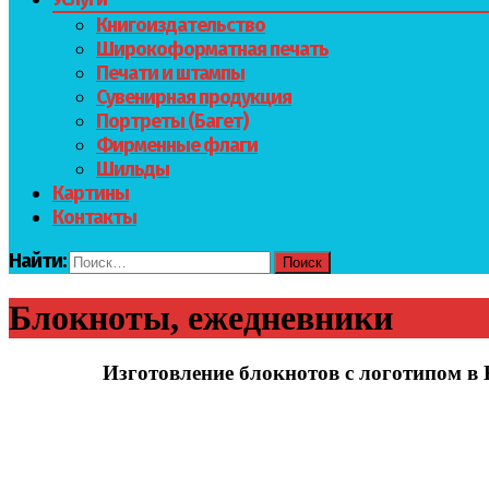
Книгоиздательство
Широкоформатная печать
Печати и штампы
Сувенирная продукция
Портреты (Багет)
Фирменные флаги
Шильды
Картины
Контакты
Найти:
Блокноты, ежедневники
Изготовление блокнотов с логотипом в 