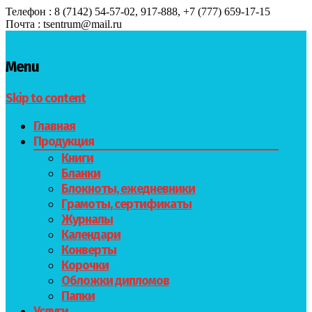
Телефон : 8 (7142) 54-57-02, 917-888, +7 (777) 659-17-15
Почта : tsentrum@mail.ru
Menu
Skip to content
Главная
Продукция
Книги
Бланки
Блокноты, ежедневники
Грамоты, сертификаты
Журналы
Календари
Конверты
Корочки
Обложки дипломов
Папки
Услуги