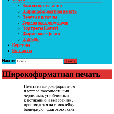
Книгоиздательство
Широкоформатная печать
Печати и штампы
Сувенирная продукция
Портреты (Багет)
Фирменные флаги
Шильды
Картины
Контакты
Найти:
Широкоформатная печать
Печать на широкоформатном
плоттере экосольветными
чернилами, устойчивыми
к истиранию и выгоранию ,
производится на самоклейку,
баннерную , флаговою ткань.