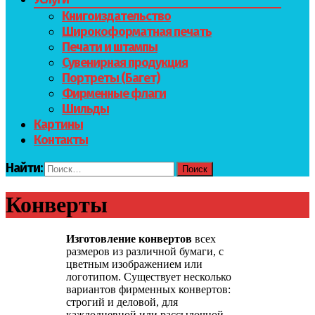
Книгоиздательство
Широкоформатная печать
Печати и штампы
Сувенирная продукция
Портреты (Багет)
Фирменные флаги
Шильды
Картины
Контакты
Найти:
Конверты
Изготовление конвертов
всех
размеров из различной бумаги, с
цветным изображением или
логотипом. Существует несколько
вариантов фирменных конвертов:
строгий и деловой, для
каждодневной или рассылочной