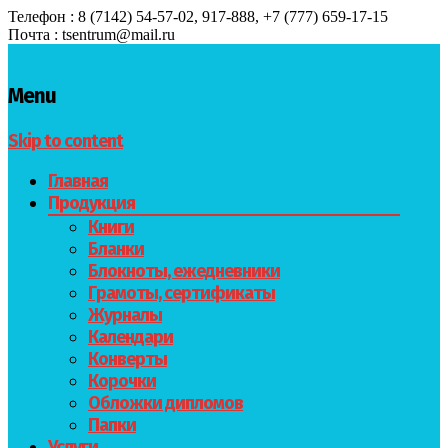
Телефон : 8 (7142) 54-57-02, 917-888, +7 (777) 659-17-15
Почта : tsentrum@mail.ru
Menu
Skip to content
Главная
Продукция
Книги
Бланки
Блокноты, ежедневники
Грамоты, сертификаты
Журналы
Календари
Конверты
Корочки
Обложки дипломов
Папки
Услуги